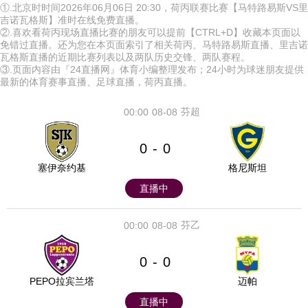
①.北京时时间2026年06月06日 20:30，荷丙联赛比赛【马特路易斯VS里
吉诺瓦格斯】准时在线免费直播。
②.喜欢看荷丙现场直播比赛的朋友可以提前【CTRL+D】收藏本页面以
免错过直播。还为您在本页面索引了相关荷丙、马特路易斯直播、里吉诺
瓦格斯直播的近期比赛列表以及两队历史交锋、两队赛程。
③.页面内容由『24直播网』体育小编整理发布；24小时为球迷朋友提供
最新的体育赛事直播、足球直播，荷丙直播。
芬超
00:00
08-08
0
0
-
塞伊奈约基
格尼斯坦
直播中
芬乙
00:00
08-08
0
0
-
PEPO拉宾兰塔
迈帕
直播中