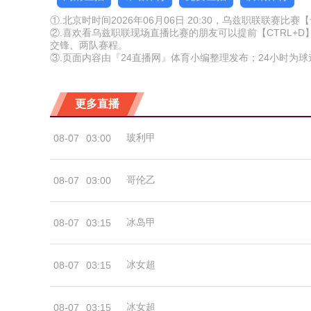
①.北京时时间2026年06月06日 20:30，乌兹职联联赛比
②.喜欢看乌兹职联现场直播比赛的朋友可以提前【CTRL+
交锋、两队赛程。
③.页面内容由『24直播网』体育小编整理发布；24小时为
更多直播
玻利甲
08-07
03:00
哥伦乙
08-07
03:00
冰岛甲
08-07
03:15
冰女超
08-07
03:15
冰女超
08-07
03:15