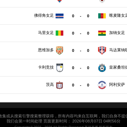
佛得角女足
喀麦隆女
0
-
0
马里女足
加纳女足
0
-
0
恩维加多
马达莱纳
0
-
0
卡利竞技
皇家桑坦
0
-
0
茨高
阿利安萨
0
-
0
户收集或从搜索引擎搜索整理获得，所有内容均来自互联网，我们自身不提
我们会第一时间处理 页面更新时间： 2026年08月07日 04时56分