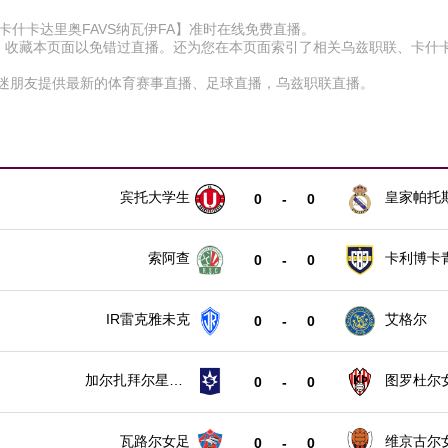
赛【卡什卡达里奥FAVS纳瓦伊FA】准时在线免费直播。
D】收藏本页面以免错过直播。还为您在本页面索引了相关乌兹职联、卡什
球迷朋友提供最新的体育赛事直播、足球直播，乌兹职联直播。
宾托大学生
皇家帕托
0
-
0
索阿查
卡利博卡
0
-
0
IR雷克雅未克
艾格尔
0
-
0
加尔扎拜尔星女
图罗杜尔
0
-
0
足
瓦路尔女足
维京古尔
0
-
0