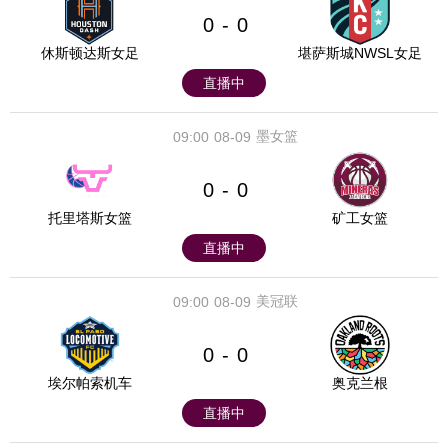
0
0
-
休斯顿达斯女足
堪萨斯城NWSL女足
直播中
墨女篮
09:00
08-09
0
0
-
托里塔斯女篮
矿工女篮
直播中
美冠联
09:00
08-09
0
0
-
埃尔帕索机车
奥克兰根
直播中