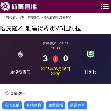
当前位置:
>
>
首页
喀麦隆乙
雅温得霹雳VS杜阿拉
喀麦隆乙 雅温得霹雳VS杜阿拉
喀麦隆乙 | 06-06
20:30
3
0
2026年06月06日
雅温得霹雳
杜阿拉
20:30
直播信号
高清直播
咪咕体育
免费直播
腾讯体育